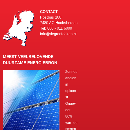
CONTACT
Postbus 100
7480 AC Haaksbergen
Tel: 088 - 011 6000
info@degrootdaken.nl
MEEST VEELBELOVENDE
DUURZAME ENERGIEBRON
Zonnep
anelen
in
opkom
st
Ongev
eer
80%
van de
Nederl