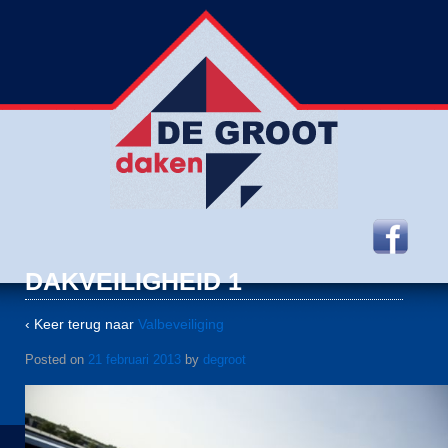
DAKVEILIGHEID 1
‹ Keer terug naar
Valbeveiliging
Posted on
21 februari 2013
by
degroot