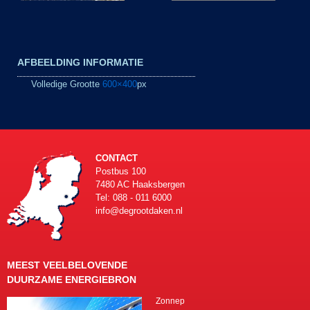
AFBEELDING INFORMATIE
Volledige Grootte
600×400
px
CONTACT
Postbus 100
7480 AC Haaksbergen
Tel: 088 - 011 6000
info@degrootdaken.nl
MEEST VEELBELOVENDE
DUURZAME ENERGIEBRON
Zonnep