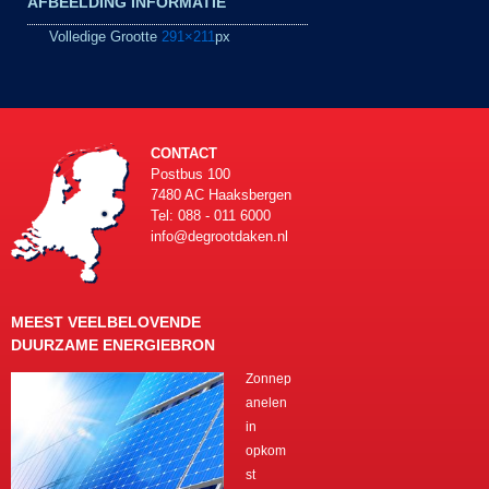
AFBEELDING INFORMATIE
Volledige Grootte
291×211
px
CONTACT
Postbus 100
7480 AC Haaksbergen
Tel: 088 - 011 6000
info@degrootdaken.nl
MEEST VEELBELOVENDE
DUURZAME ENERGIEBRON
Zonnep
anelen
in
opkom
st