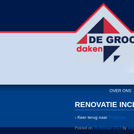
OVER ONS
RENOVATIE INC
‹ Keer terug naar
Projecten
Posted on
26 februari 2013
by
deg