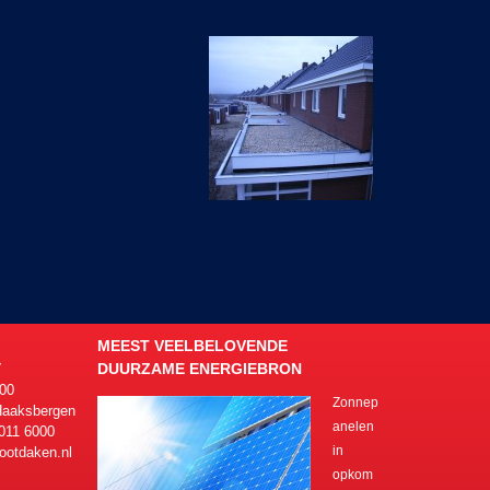
MEEST VEELBELOVENDE
DUURZAME ENERGIEBRON
T
00
Zonnep
Haaksbergen
anelen
 011 6000
in
ootdaken.nl
opkom