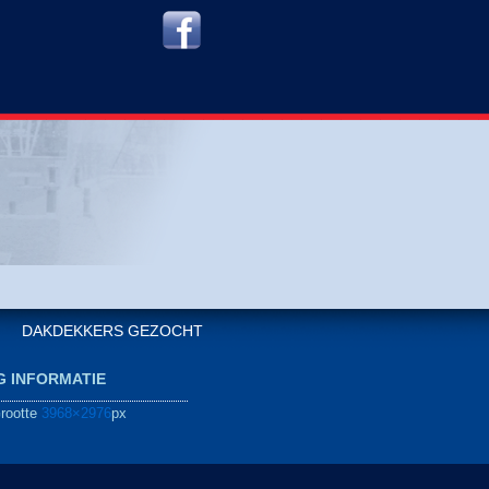
DAKDEKKERS GEZOCHT
G INFORMATIE
Grootte
3968×2976
px