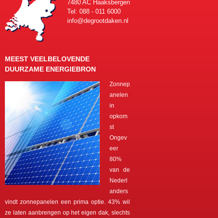
7480 AC Haaksbergen
Tel: 088 - 011 6000
info@degrootdaken.nl
MEEST VEELBELOVENDE
DUURZAME ENERGIEBRON
Zonnep
anelen
in
opkom
st
Ongev
eer
80%
van de
Nederl
anders
vindt zonnepanelen een prima optie. 43% wil
ze laten aanbrengen op het eigen dak, slechts