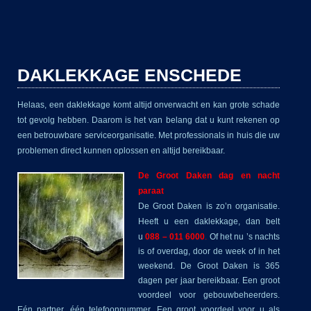
DAKLEKKAGE ENSCHEDE
Helaas, een daklekkage komt altijd onverwacht en kan grote schade
tot gevolg hebben. Daarom is het van belang dat u kunt rekenen op
een betrouwbare serviceorganisatie. Met professionals in huis die uw
problemen direct kunnen oplossen en altijd bereikbaar.
De Groot Daken dag en nacht
paraat
De Groot Daken is zo’n organisatie.
Heeft u een daklekkage,
dan belt
u
088 – 011 6000
.
Of het nu ’s nachts
is of overdag, door de week of in het
weekend. De Groot Daken is 365
dagen per jaar bereikbaar. Een groot
voordeel voor gebouwbeheerders.
Eén partner, één telefoonnummer. Een groot voordeel voor u als