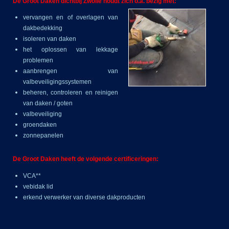
De Groot Daken dichtbij Zwolle houdt zich o.a. bezig met:
vervangen en of overlagen van
dakbedekking
isoleren van daken
het oplossen van lekkage
problemen
aanbrengen van
valbeveiligingssystemen
beheren, controleren en reinigen
van daken / goten
valbeveiliging
groendaken
zonnepanelen
​De Groot Daken heeft de volgende certificeringen:
VCA**
vebidak lid
erkend verwerker van diverse dakproducten