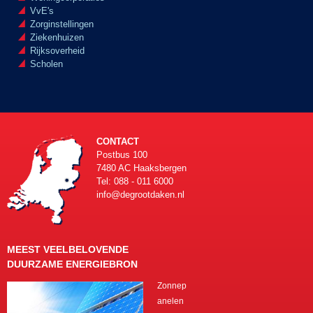
VvE's
Zorginstellingen
Ziekenhuizen
Rijksoverheid
Scholen
CONTACT
Postbus 100
7480 AC Haaksbergen
Tel: 088 - 011 6000
info@degrootdaken.nl
MEEST VEELBELOVENDE
DUURZAME ENERGIEBRON
Zonnep
anelen